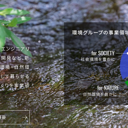
、エンジニアリ
料開発など、新
｢環境=自然環
心して暮らせる
づくりを事業領
概要