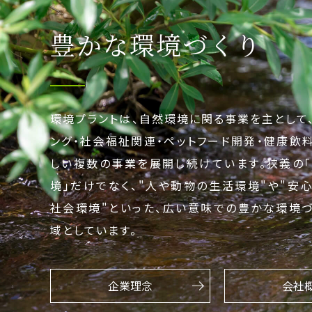
豊かな環境づくり
環境プラントは、自然環境に関る事業を主として
ング・社会福祉関連・ペットフード開発・健康飲
しい複数の事業を展開し続けています。狭義の
境｣だけでなく、"人や動物の生活環境"や"安
社会環境"といった、広い意味での豊かな環境
域としています。
企業理念
会社