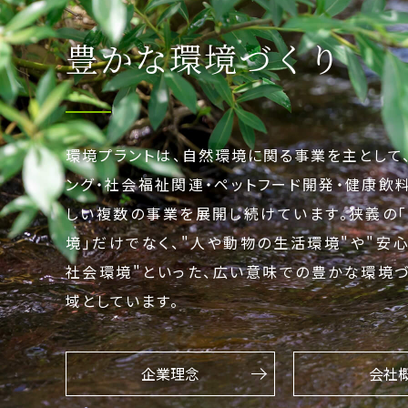
豊かな環境づくり
環境プラントは、自然環境に関る事業を主として
ング・社会福祉関連・ペットフード開発・健康飲
しい複数の事業を展開し続けています。狭義の
境｣だけでなく、"人や動物の生活環境"や"安
社会環境"といった、広い意味での豊かな環境
域としています。
企業理念
会社