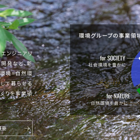
、エンジニアリ
料開発など、新
｢環境=自然環
心して暮らせる
づくりを事業領
概要